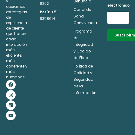
y
Denuncia
6262
electrónico
operamos
Canal de
estrategias
Perú:
+51 1
Sana
de
6358614
experiencia
Convivencia
de cliente
Programa
que hacen
Suscribir
de
cada
interacción
Integridad
Alternative:
más
y Código
eficiente,
de Ética
más
coherente y
Política de
más
Calidad y
humanas.
Seguridad
F
I
L
Y
a
n
i
o
de la
c
s
n
u
Información
e
t
k
t
b
a
e
u
o
g
d
b
o
r
i
e
k
a
n
m