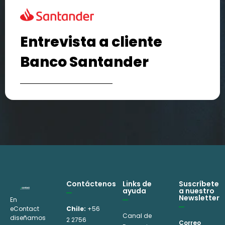
Entrevista a cliente
Banco Santander
Contáctenos
Links de
Suscríbete
ayuda
a nuestro
Newsletter
En
eContact
Chile:
+56
Canal de
diseñamos
2 2756
Correo