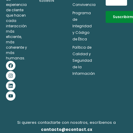
6358614
experiencia
Convivencia
de cliente
Programa
que hacen
Suscribir
de
cada
interacción
Integridad
Alternative:
más
y Código
eficiente,
de Ética
más
coherente y
Política de
más
Calidad y
humanas.
Seguridad
F
I
L
Y
a
n
i
o
de la
c
s
n
u
Información
e
t
k
t
b
a
e
u
o
g
d
b
o
r
i
e
k
a
n
m
Si quieres contactarte con nosotros, escríbenos a
contacto@econtact.cx