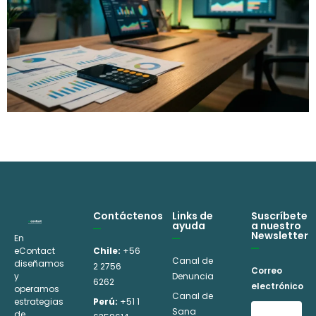
Contáctenos
Links de
Suscríbete
ayuda
a nuestro
Newsletter
En
eContact
Chile:
+56
Canal de
diseñamos
2 2756
Correo
y
Denuncia
6262
electrónico
operamos
Canal de
estrategias
Perú:
+51 1
Sana
de